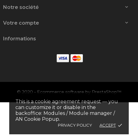
Notre société

Votre compte

Informations
© 2020 - Ecommerce software by PrestaShop™
This is a cookie agreement request — you
can customize it or disable in the
APPLE IPHONE 17 PRO
backoffice: Modules / Module manager /
1 499,00 €
AN Cookie Popup.
PRIVACY POLICY
ACCEPT
done
AJOUTER AU PANIER