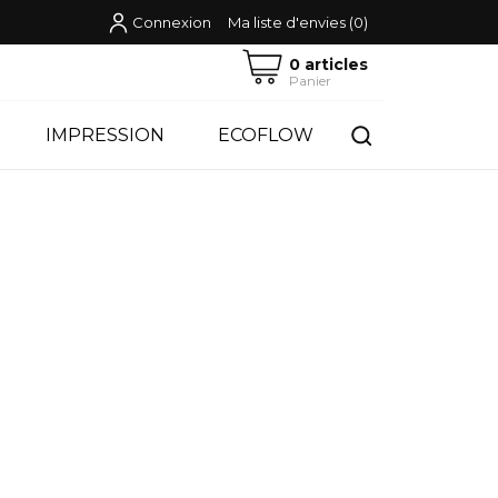
Connexion
Ma liste d'envies
(
0
)
0 articles
Panier
IMPRESSION
ECOFLOW