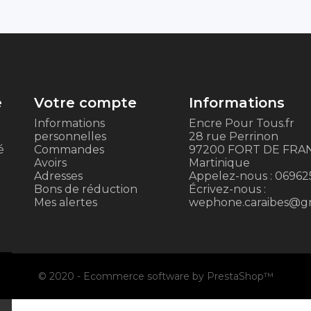
é
Votre compte
Informations
Informations
Encre Pour Tous.fr
personnelles
28 rue Perrinon
é
Commandes
97200 FORT DE FRA
Avoirs
Martinique
Adresses
Appelez-nous :
06962
Bons de réduction
Écrivez-nous :
Mes alertes
wephone.caraibes@g
© 2020 - Ecommerce software by PrestaShop™