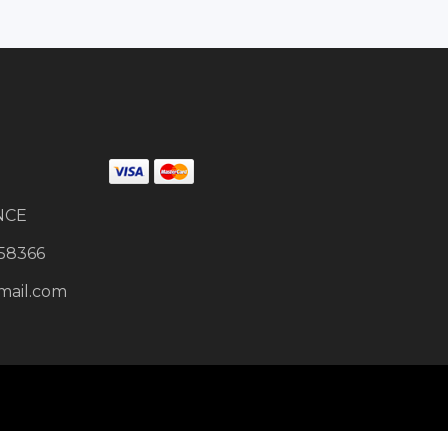
NCE
58366
mail.com