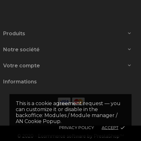
Produits

Notre société

Votre compte

Informations
This is a cookie agreement request — you
can customize it or disable in the
backoffice: Modules / Module manager /
AN Cookie Popup.
PRIVACY POLICY
ACCEPT
done
© 2020 - Ecommerce software by PrestaShop™